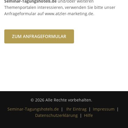
Seminar-Tagungshotels.de
und/oder weiteren
Themenportalen interessieren, verwenden Sie bitte unser
Anfrageformular auf www.atzler-marketing.de.
ZUM ANFRAGEFORMULAR
© 2026 Alle Rechte vorbehalten.
Seminar-Tagungshotels.de
|
Ihr Eintrag
|
Impressum
|
Datenschutzerklärung
|
Hilfe